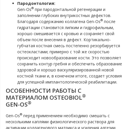
Пародонтология:
®
Gen-Os
при пародонтальной регенерации и
заполнении глубоких внутрикостных дефектов.
®
Благодаря содержанию коллагена Gen-Os
после
гидратации становится липким и гидрофильным,
хорошо смешивается с кровью и сохраняет свой
объем после внесения в дефект. Кортикально-
губчатая костная смесь постепенно резорбируется
остеокластами; примерно с той же скоростью
происходит новообразование кости. Это позволяет
сохранить контур гребня и обеспечить образование
здоровой и хорошо васкуляризированной новой
костной ткани и, в конечном итоге, создает условия
для успешной имплантологической реабилитации.
ОСОБЕННОСТИ РАБОТЫ С
®
МАТЕРИАЛОМ OSTEOBIOL
®
GEN-OS
®
Gen-Os
перед применением необходимо смешать с
несколькими каплями физиологического раствора для
активации коллагенового матрикса и усиления адгезии.