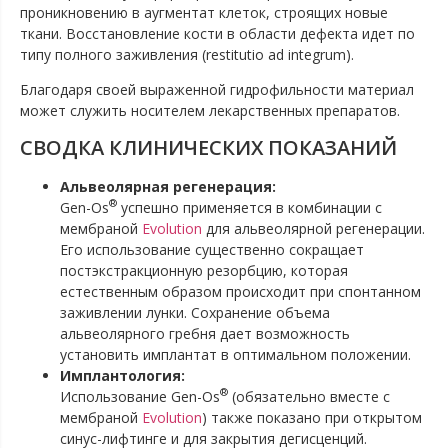
проникновению в аугментат клеток, строящих новые
ткани. Восстановление кости в области дефекта идет по
типу полного заживления (restitutio ad integrum).
Благодаря своей выраженной гидрофильности материал
может служить носителем лекарственных препаратов.
СВОДКА КЛИНИЧЕСКИХ ПОКАЗАНИЙ
Альвеолярная регенерация:
®
Gen-Os
успешно применяется в комбинации с
мембраной
Evolution
для альвеолярной регенерации.
Его использование существенно сокращает
постэкстракционную резорбцию, которая
естественным образом происходит при спонтанном
заживлении лунки. Сохранение объема
альвеолярного гребня дает возможность
установить имплантат в оптимальном положении.
Имплантология:
®
Использование Gen-Os
(обязательно вместе с
мембраной
Evolution
) также показано при открытом
синус-лифтинге и для закрытия дегисценций.