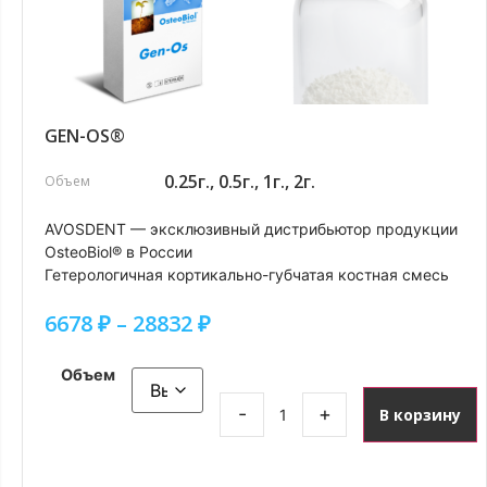
GEN-OS®
0.25г., 0.5г., 1г., 2г.
Объем
AVOSDENT — эксклюзивный дистрибьютор продукции
OsteoBiol® в России
Гетерологичная кортикально-губчатая костная смесь
6678
₽
–
28832
₽
Объем
-
+
В корзину