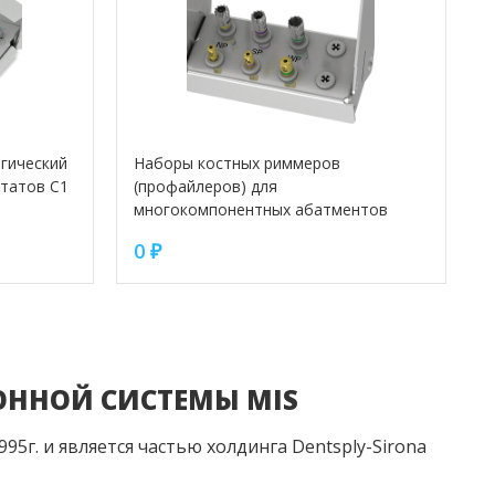
гический
Наборы костных риммеров
нтатов С1
(профайлеров) для
многокомпонентных абатментов
0
₽
ОННОЙ СИСТЕМЫ
MIS
995г. и является частью холдинга Dentsply-Sirona