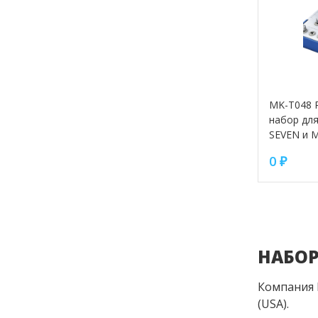
MK-T048 
набор дл
SEVEN и 
0
₽
НАБО
Компания M
(USA).