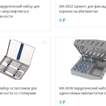
ирургический набор для
MK-0022 Цемент для фиксац
 синуслифтинга и
коронок на абатментах
ии кости
0
₽
Набор остеотомов для
MK-0036 Хирургический набо
и кости со стоперами
одноэтапных имплантатов 
0
₽