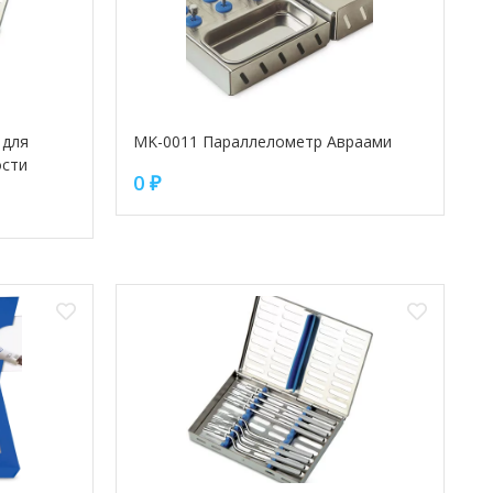
 для
MK-0011 Параллелометр Авраами
ости
0
₽