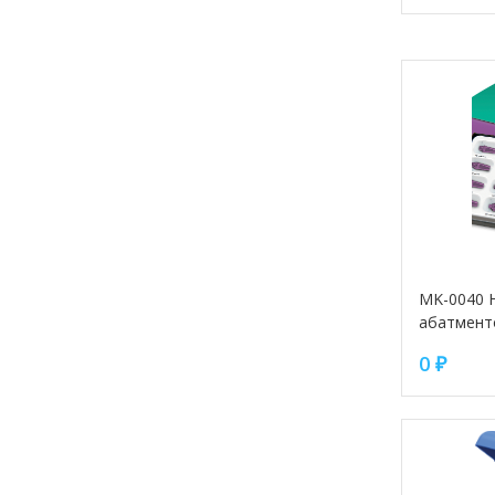
MK-0040 
абатмент
0
₽