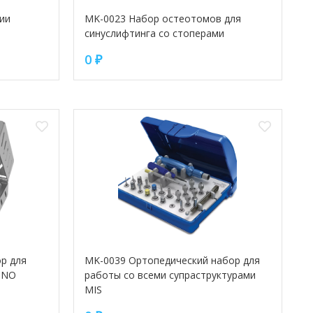
ии
MK-0023 Набор остеотомов для
синуслифтинга со стоперами
0
₽
р для
MK-0039 Ортопедический набор для
UNO
работы со всеми супраструктурами
MIS