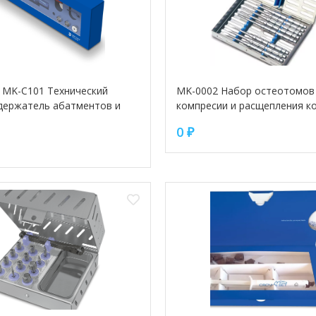
 MK-C101 Технический
MK-0002 Набор остеотомов
держатель абатментов и
компресии и расщепления к
0
₽