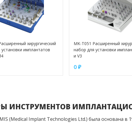
Расширенный хирургический
MK-T051 Расширенный хирур
я установки имплантатов
набор для установки импла
М4
и V3
0
₽
РЫ ИНСТРУМЕНТОВ ИМПЛАНТАЦИ
IS (Medical Implant Technologies Ltd.) была основана в 1