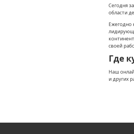
Сегодня з
области д
Ежегодно 
лидирующи
континент
своей раб
Где к
Наш онлай
и других 