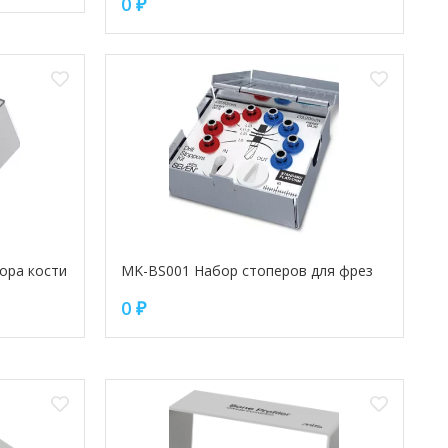
0
₽
ора кости
MK-BS001 Набор стоперов для фрез
0
₽