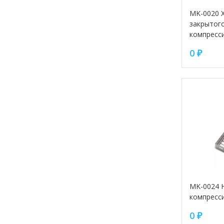
MK-0020 Х
закрытого
компресс
0
₽
MK-0024 
компресси
0
₽