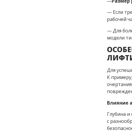
—
Размер 
— Если тр
рабочей ча
— Для боле
модели тип
ОСОБЕ
ЛИФТ
Для успеш
К примеру
очертания
поврежден
Влияние 
Глубина и
с разнооб
безопасно