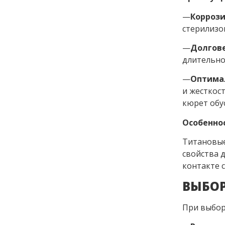
—
Коррози
стерилизов
—
Долгове
длительно
—
Оптимал
и жесткос
кюрет обу
Особеннос
Титановые
свойства 
контакте с
ВЫБОР
При выбор