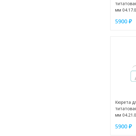
титатовая
мм 04.17.
5900
₽
Кюрета дл
титатовая
мм 04.21.
5900
₽