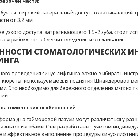
рабочей части
:
ебуется широкий латеральный доступ, охватывающий тр
сти от 3,2 мм.
е узкого доступа, затрагивающего 1,5–2 зуба, стоит и
а «грибок», что облегчит введение и отслаивание.
ННОСТИ СТОМАТОЛОГИЧЕСКИХ ИН
ИНГА
ного проведения синус-лифтинга важно выбирать инстр
, кюреты, используемые для поднятия Шнайдеровой м
ми. Это необходимо для бережного отделения мягких т
ий.
анатомических особенностей
 форма дна гайморовой пазухи могут различаться у ра
разными изгибами. Они разработаны с учётом индивиду
е и эффективное выполнение процедуры синус-лифтинг