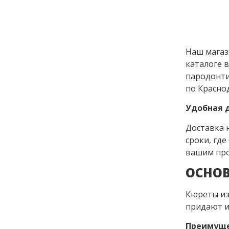
Наш магаз
каталоге 
пародонти
по Красно
Удобная 
Доставка 
сроки, где
вашим про
ОСНОВ
Кюреты из
придают и
Преимуще